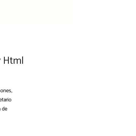
y Html
iones,
etario
a de