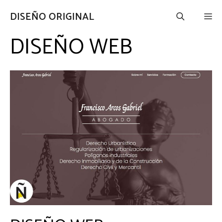
Saltar
DISEÑO ORIGINAL
Me
al
contenido
DISEÑO WEB