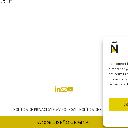
S E
Para ofrecer 
almacenar y/o
nos permitir
únicas en est
ciertas caract
A
POLÍTICA DE PRIVACIDAD
·
AVISO LEGAL
·
POLÍTICA DE COOKIES
©2026 DISEÑO ORIGINAL