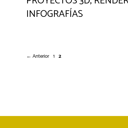
PROYECTOS 3D, RENDER
INFOGRAFÍAS
Página
Página
←
Anterior
1
2